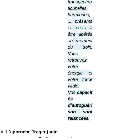
transgénéra
tionnelles,
karmiques,
..., présents
et prêts à
être libér
és
au mom
ent
du soin.
Vous
retrouvez
votre
énergie et
votre force
vitale.
Vos
capacit
és
d’autoguéri
son sont
relancées.
L'approche Trager (soin