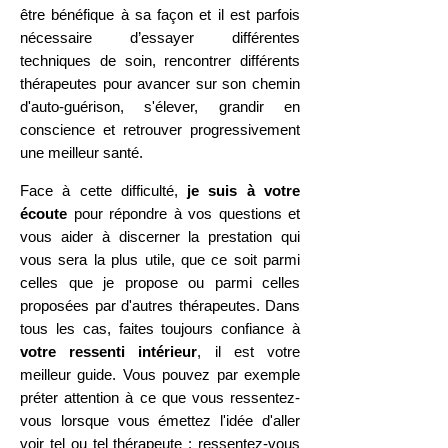
être bénéfique à sa façon et il
est parfois
nécessaire d’essayer différentes
techniques d
e soin, re
ncontrer différents
thérapeutes pour avancer sur son chemin
d'auto-guérison, s'élever,
grandir en
conscience et retrouver progress
ivement
une meilleur santé.
Face à cette difficulté,
je suis à votre
écoute
pour répondre à vos questions et
vous aider à discerner la prestation qu
i
vous sera la plus utile, que ce soit parmi
celles que je propose ou parmi celles
proposé
es par d'autres thérapeutes.
Dans
tous les cas, faites toujours confiance à
votre ressenti intérieur
, il est votre
meilleur guide. Vous pouvez par exemple
préter attention à ce que vou
s ressentez-
vous
l
orsque vous émettez l'idée d'aller
voir tel ou tel thérapeute : ressentez-vous