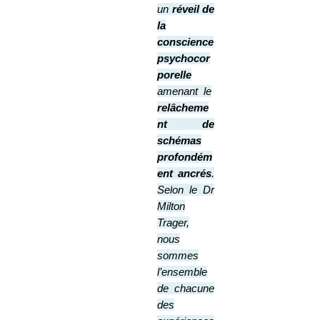
un
réveil de
la
conscience
psychocor
porelle
amenant le
relâcheme
nt de
schémas
profondém
ent ancrés
.
S
el
on le Dr
Milton
Trager,
nous
sommes
l’ensemble
de chacune
des