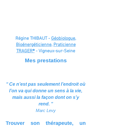
énergétiques et corporelles
pour une libération des êtres et
des lieux."
Régine THIBAUT -
Géobiologue
,
Bioénergéticienne
,
Praticienne
TRAGER®
- Vigneux-sur-Seine
Mes prestations
“
Ce n’est pas seulement l’endroit où
l’on va qui donne un sens à la vie,
mais aussi la façon dont on s’y
rend.
“
Marc Levy
Trouver son thérapeute, un