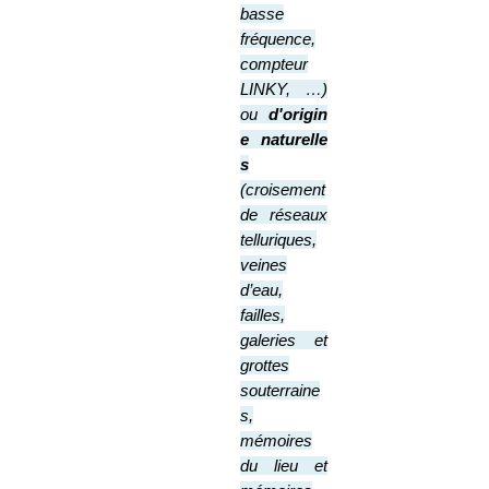
basse
fréquence,
compteur
LINKY, …
)
ou
d'origin
e
naturelle
s
(croisement
de réseaux
telluriques,
veines
d’eau,
failles,
galeries et
grottes
souterraine
s,
mémoires
du lieu et