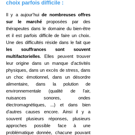
choix parfois difficile :
Il y a aujour'hui
de nombreuses offres
sur le m
arché
proposées par des
thérapeutes dans le domaine du bien-être
et il est parfois difficile de faire un choix.
Une des diffi
cultés
réside dans le fait que
les souffrances sont souvent
multifactorielles
. Elles peuvent trouver
leur origine dans un manque d'activités
physiques, dans un excès de stress, d
ans
un choc émotionnel, dans un désordre
alim
entaire, da
ns la polution de
environnementale (qualité de l'air,
nuisances sonores, ondes
électromagnétiques, ...) et dans bien
d'autres causes encore.
Ainsi i
l y a
souvent plusieurs réponses, plusieurs
approches possible face à une
problématique donnée, chacune po
u
vant