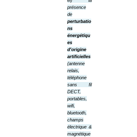
el) la
présence
de
perturbatio
ns
énergétiqu
es
d'origine
a
rtificielles
(antenne
relais,
téléphone
sans fil
DECT,
portables,
wifi,
bluetooth,
champs
électrique &
magnétique