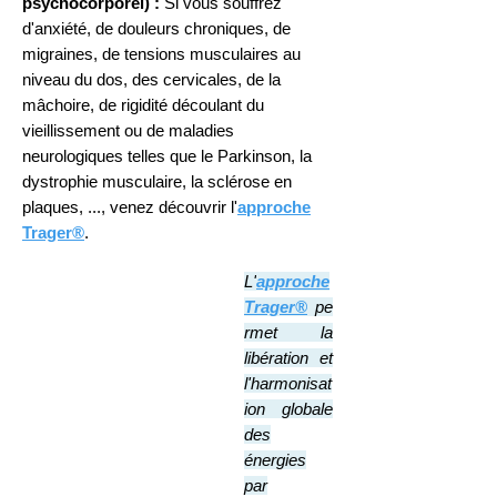
psychocorporel) :
S
i vous souffrez
d'anxiété, de douleurs chroniques, de
migraines, de tensions musculaires au
niveau du dos, des cervicales, de la
mâchoire, de rigidité découlant du
vieillissement ou de maladi
es
neurologiques te
lles que le Parkinson, la
dystrophie musculaire, la sclérose en
plaques, ..., venez découvrir
l'
approche
Trager®
.
L'
approche
Trager
®
pe
rmet la
libération et
l'harmonisat
ion globale
des
énergies
par