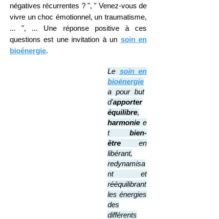
négatives récurrentes ? ", " Venez-vous de
vivre un choc émotionnel, un traumatisme,
... ", ...
Une réponse positive à ces
ques
t
ions est une invitation à
un
soin en
bioénergie
.
Le
soin en
bioénergie
a pour but
d'
apporter
équilibre
,
harmonie
e
t
bien-
être
en
libérant,
redynamisa
nt et
rééquilibrant
les énergies
des
différents